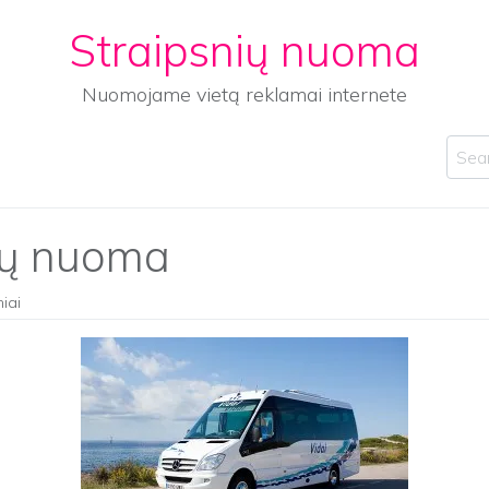
Straipsnių nuoma
Nuomojame vietą reklamai internete
Sear
sų nuoma
niai