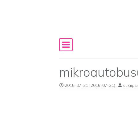
Skip to content
Main Navigation
mikroautobu
2015-07-21
(2015-07-21)
straips