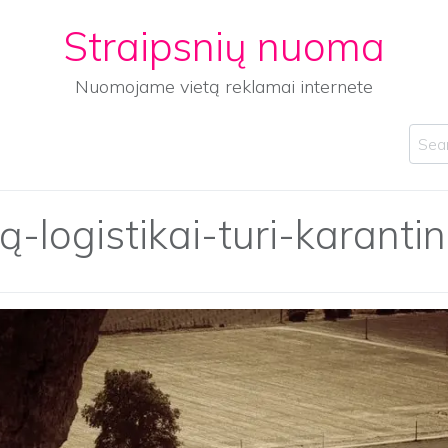
Straipsnių nuoma
Nuomojame vietą reklamai internete
Sear
-logistikai-turi-karanti