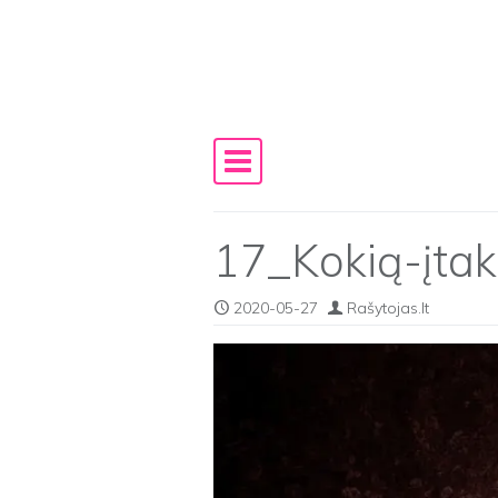
Skip to content
Main Navigation
17_Kokią-įtaką
2020-05-27
Rašytojas.lt