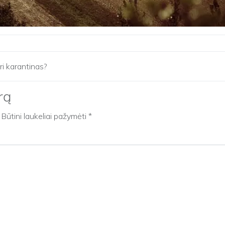
uri karantinas?
rą
Būtini laukeliai pažymėti
*