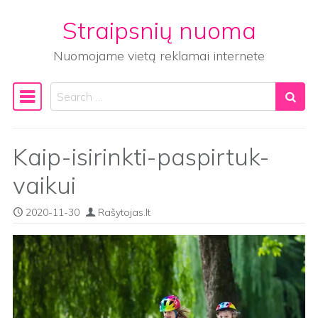
Straipsnių nuoma
Skip to content
Nuomojame vietą reklamai internete
Search
Main Navigation
Kaip-isirinkti-paspirtuk-
vaikui
2020-11-30
Rašytojas.lt