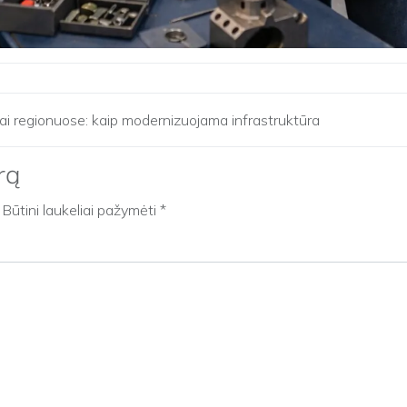
ai regionuose: kaip modernizuojama infrastruktūra
rą
Būtini laukeliai pažymėti
*