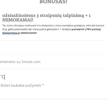
i internete su Smore.com
rą
Būtini laukeliai pažymėti
*