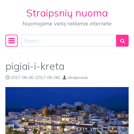
Straipsnių nuoma
Skip to content
Nuomojame vietą reklamai internete
Search
Main Navigation
pigiai-i-kreta
2017-06-06
(2017-06-06)
straipsniai