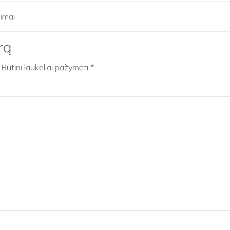
imai
rą
Būtini laukeliai pažymėti
*