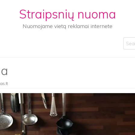
Straipsnių nuoma
Nuomojame vietą reklamai internete
Sear
ja
as.lt