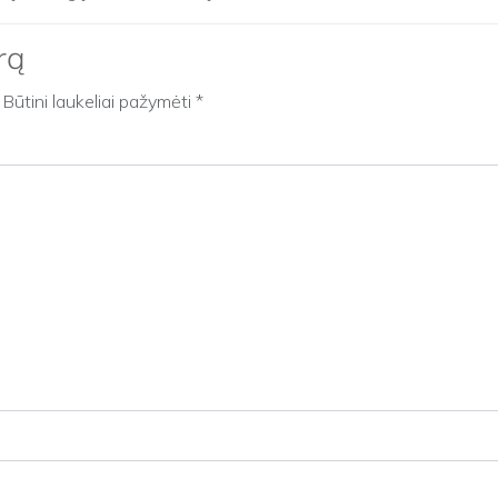
rą
Būtini laukeliai pažymėti
*