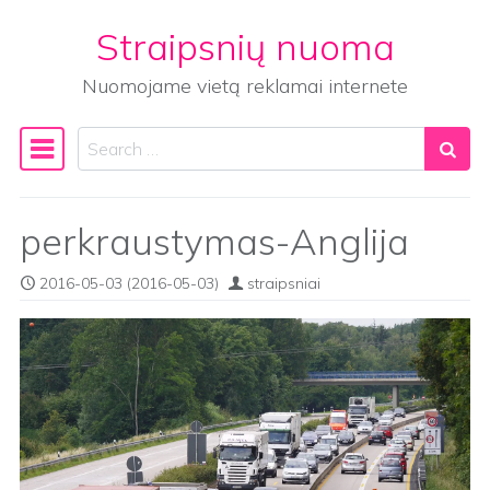
Straipsnių nuoma
Skip to content
Nuomojame vietą reklamai internete
Search
Main Navigation
perkraustymas-Anglija
2016-05-03
(2016-05-03)
straipsniai