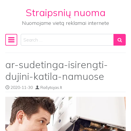
Straipsnių nuoma
Skip to content
Nuomojame vietą reklamai internete
Search
Main Navigation
ar-sudetinga-isirengti-
dujini-katila-namuose
2020-11-30
Rašytojas.lt